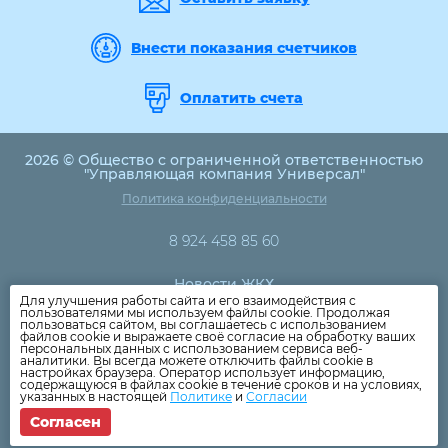
Внести показания счетчиков
Оплатить счета
2026 © Общество с ограниченной ответственностью
"Управляющая компания Универсал"
Политика конфиденциальности
8 924 458 85 60
Новости ЖКХ
Для улучшения работы сайта и его взаимодействия с
Новости компании
пользователями мы используем файлы cookie. Продолжая
пользоваться сайтом, вы соглашаетесь с использованием
Как оплатить
файлов cookie и выражаете своё согласие на обработку ваших
персональных данных с использованием сервиса веб-
Дома
аналитики. Вы всегда можете отключить файлы cookie в
настройках браузера. Оператор использует информацию,
Раскрытие информации
содержащуюся в файлах cookie в течение сроков и на условиях,
указанных в настоящей
Политике
и
Согласии
Вопросы
Согласен