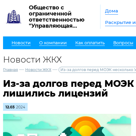
Общество с
Дома
ограниченной
ответственностью
Раскрытие 
"Управляющая...
Новости
О компании
Как оплатить
Вопросы
Новости ЖКХ
—
—
Главная
Новости ЖКХ
Из-за долгов перед МОЭК несколько 
Из-за долгов перед МОЭК
лишились лицензий
12.03
2024