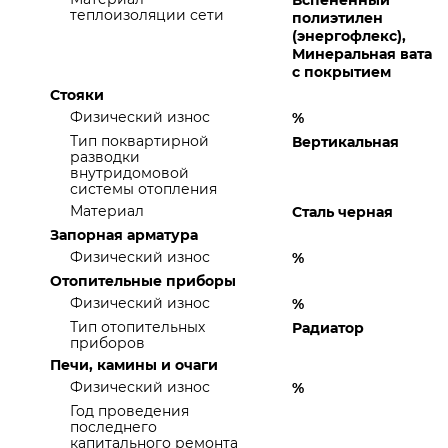
Вспененный
теплоизоляции сети
полиэтилен
(энергофлекс),
Минеральная вата
с покрытием
Стояки
Физический износ
%
Тип поквартирной
Вертикальная
разводки
внутридомовой
системы отопления
Материал
Сталь черная
Запорная арматура
Физический износ
%
Отопительные приборы
Физический износ
%
Тип отопительных
Радиатор
приборов
Печи, камины и очаги
Физический износ
%
Год проведения
последнего
капитального ремонта